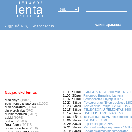
Vaizdo aparatūra
Rugpjūčio 8, Šestadienis
Naujas skelbimas
11.05 Siūlau
TAMRON AF 70-300 mm F4-56 
11.03 Siūlau
Parduodu filmavimo kamerą
11.02 Siūlau
Fotoaparatas Olympus u760
auto dalys
(10820)
10.23 Siūlau
Fotoaparatas Nikon coolpix s1200p
auto moto transportas
(21858)
10.23 Siūlau
Televizorius Philips TV 14PT1556
auto aparatūra
(3034)
10.15 Siūlau
TELEVIZORIU REMONTAS 8608
biuro technika
(570)
10.14 Siūlau
DVD LEISTUVAS NASH 50LT
buitinė technika
(6467)
10.08 Ieškau
Reikalingas 100Hz kineskopinis te
baldai
(9976)
10.05 Siūlau
TV DVD uz 100lt
darbas
(26783)
09.29 Siūlau
Fujifilm finepix S 2980
flora, fauna
(10413)
09.21 Siūlau
Parduodu sofą-lovą dėvėtą 150lt ir
garso aparatūra
(2916)
09.19 Siūlau
Kodak skaitmeninis fotoparatas
vaizdo aparatūra
(4615)