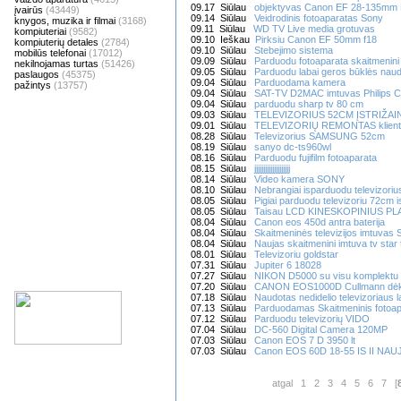
09.17 Siūlau
objektyvas Canon EF 28-135mm
įvairūs
(43449)
09.14 Siūlau
Veidrodinis fotoaparatas Sony
knygos, muzika ir filmai
(3168)
09.11 Siūlau
WD TV Live media grotuvas
kompiuteriai
(9582)
09.10 Ieškau
Pirksiu Canon EF 50mm f18
kompiuterių detales
(2784)
09.10 Siūlau
Stebejimo sistema
mobilūs telefonai
(17012)
09.09 Siūlau
Parduodu fotoaparata skaitmenini
nekilnojamas turtas
(51426)
09.05 Siūlau
Parduodu labai geros būklės na
paslaugos
(45375)
09.04 Siūlau
Parduodama kamera
pažintys
(13757)
09.04 Siūlau
SAT-TV D2MAC imtuvas Philips 
09.04 Siūlau
parduodu sharp tv 80 cm
09.03 Siūlau
TELEVIZORIUS 52CM ĮSTRIŽAIN
09.01 Siūlau
TELEVIZORIŲ REMONTAS klient
08.28 Siūlau
Televizorius SAMSUNG 52cm
08.19 Siūlau
sanyo dc-ts960wl
08.16 Siūlau
Parduodu fujifilm fotoaparata
08.15 Siūlau
jjjjjjjjjjjjjjjjjjjj
08.14 Siūlau
Video kamera SONY
08.10 Siūlau
Nebrangiai isparduodu televizoriu
08.05 Siūlau
Pigiai parduodu televizoriu 72cm i
08.05 Siūlau
Taisau LCD KINESKOPINIUS PLAZ
08.04 Siūlau
Canon eos 450d antra baterija
08.04 Siūlau
Skaitmeninės televizijos imtuvas
08.04 Siūlau
Naujas skaitmenini imtuva tv star
08.01 Siūlau
Televizoriu goldstar
07.31 Siūlau
Jupiter 6 18028
07.27 Siūlau
NIKON D5000 su visu komplektu
07.20 Siūlau
CANON EOS1000D Cullmann dėk
07.18 Siūlau
Naudotas nedidelio televizoriaus la
07.13 Siūlau
Parduodamas Skaitmeninis fotoa
07.12 Siūlau
Parduodu televizorių VIDO
07.04 Siūlau
DC-560 Digital Camera 120MP
07.03 Siūlau
Canon EOS 7 D 3950 lt
07.03 Siūlau
Canon EOS 60D 18-55 IS II NAUJ
atgal
1
2
3
4
5
6
7
[