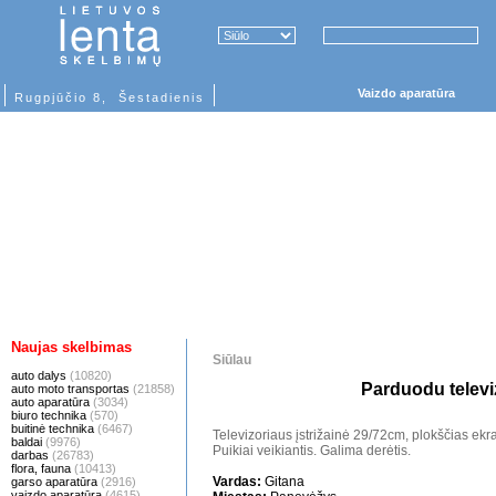
Vaizdo aparatūra
Rugpjūčio 8, Šestadienis
Naujas skelbimas
Siūlau
auto dalys
(10820)
Parduodu televi
auto moto transportas
(21858)
auto aparatūra
(3034)
biuro technika
(570)
buitinė technika
(6467)
Televizoriaus įstrižainė 29/72cm, plokščias ekran
baldai
(9976)
Puikiai veikiantis. Galima derėtis.
darbas
(26783)
flora, fauna
(10413)
Vardas:
Gitana
garso aparatūra
(2916)
vaizdo aparatūra
(4615)