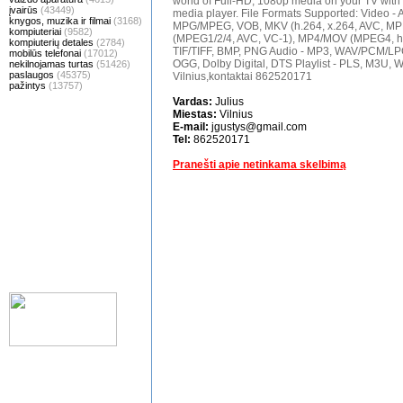
world of Full-HD, 1080p media on your TV wit
įvairūs
(43449)
media player. File Formats Supported: Video - 
knygos, muzika ir filmai
(3168)
MPG/MPEG, VOB, MKV (h.264, x.264, AVC, MP
kompiuteriai
(9582)
(MPEG1/2/4, AVC, VC-1), MP4/MOV (MPEG4, h.
kompiuterių detales
(2784)
TIF/TIFF, BMP, PNG Audio - MP3, WAV/PCM/LP
mobilūs telefonai
(17012)
OGG, Dolby Digital, DTS Playlist - PLS, M3U, 
nekilnojamas turtas
(51426)
paslaugos
(45375)
Vilnius,kontaktai 862520171
pažintys
(13757)
Vardas:
Julius
Miestas:
Vilnius
E-mail:
jgustys@gmail.com
Tel:
862520171
Pranešti apie netinkama skelbimą