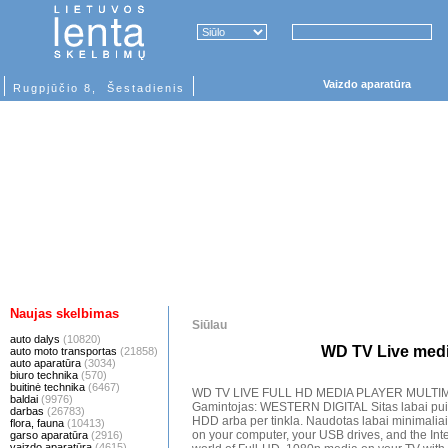
Vaizdo aparatūra
Rugpjūčio 8, Šestadienis
Naujas skelbimas
Siūlau
auto dalys
(10820)
WD TV Live medi
auto moto transportas
(21858)
auto aparatūra
(3034)
biuro technika
(570)
buitinė technika
(6467)
WD TV LIVE FULL HD MEDIA PLAYER MULTI
baldai
(9976)
Gamintojas: WESTERN DIGITAL Sitas labai puik
darbas
(26783)
HDD arba per tinkla. Naudotas labai minimaliai
flora, fauna
(10413)
on your computer, your USB drives, and the Inte
garso aparatūra
(2916)
vaizdo aparatūra
(4615)