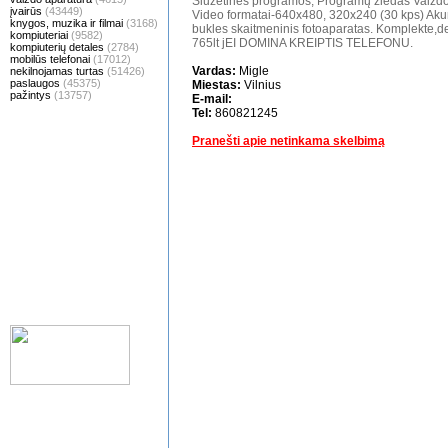
Siužetinės programos, Programų žiedas Vaizdo
įvairūs
(43449)
Video formatai-640x480, 320x240 (30 kps) Akum
knygos, muzika ir filmai
(3168)
bukles skaitmeninis fotoaparatas. Komplekte,dez
kompiuteriai
(9582)
765lt jEI DOMINA KREIPTIS TELEFONU.
kompiuterių detales
(2784)
mobilūs telefonai
(17012)
Vardas:
Migle
nekilnojamas turtas
(51426)
paslaugos
(45375)
Miestas:
Vilnius
pažintys
(13757)
E-mail:
Tel:
860821245
Pranešti apie netinkama skelbimą