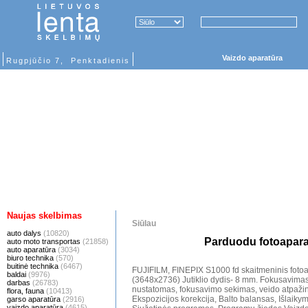
Vaizdo aparatūra
Rugpjūčio 7, Penktadienis
Naujas skelbimas
Siūlau
auto dalys
(10820)
Parduodu fotoapara
auto moto transportas
(21858)
auto aparatūra
(3034)
biuro technika
(570)
buitinė technika
(6467)
FUJIFILM, FINEPIX S1000 fd skaitmeninis fotoap
baldai
(9976)
(3648x2736) Jutiklio dydis- 8 mm. Fokusavimas
darbas
(26783)
nustatomas, fokusavimo sekimas, veido atpažin
flora, fauna
(10413)
Ekspozicijos korekcija, Balto balansas, Išlaik
garso aparatūra
(2916)
vaizdo aparatūra
(4615)