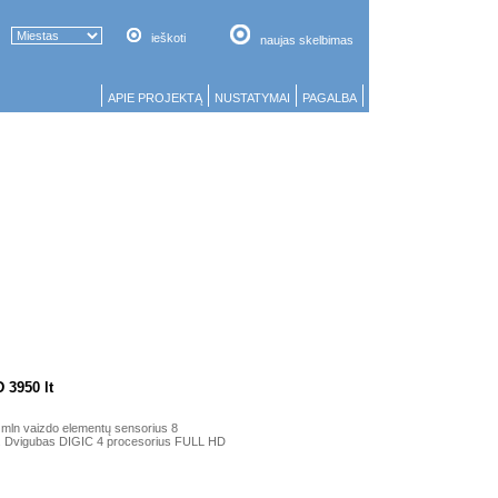
ieškoti
naujas skelbimas
APIE PROJEKTĄ
NUSTATYMAI
PAGALBA
 3950 lt
8 mln vaizdo elementų sensorius 8
00. Dvigubas DIGIC 4 procesorius FULL HD