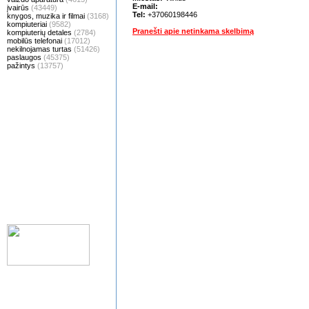
E-mail:
įvairūs
(43449)
Tel:
+37060198446
knygos, muzika ir filmai
(3168)
kompiuteriai
(9582)
Pranešti apie netinkama skelbimą
kompiuterių detales
(2784)
mobilūs telefonai
(17012)
nekilnojamas turtas
(51426)
paslaugos
(45375)
pažintys
(13757)