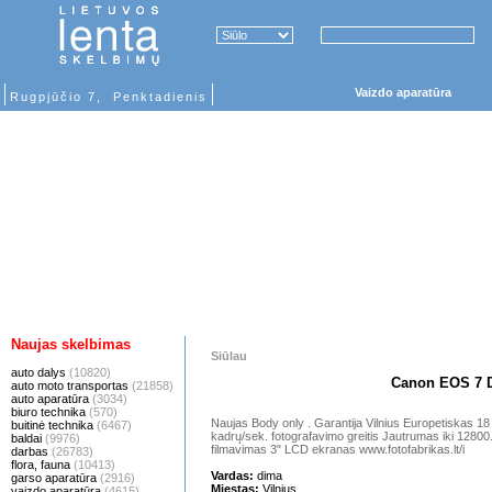
Vaizdo aparatūra
Rugpjūčio 7, Penktadienis
Naujas skelbimas
Siūlau
auto dalys
(10820)
Canon EOS 7 D
auto moto transportas
(21858)
auto aparatūra
(3034)
biuro technika
(570)
Naujas Body only . Garantija Vilnius Europetiskas 1
buitinė technika
(6467)
kadrų/sek. fotografavimo greitis Jautrumas iki 128
baldai
(9976)
filmavimas 3" LCD ekranas www.fotofabrikas.lt/i
darbas
(26783)
flora, fauna
(10413)
Vardas:
dima
garso aparatūra
(2916)
Miestas:
Vilnius
vaizdo aparatūra
(4615)