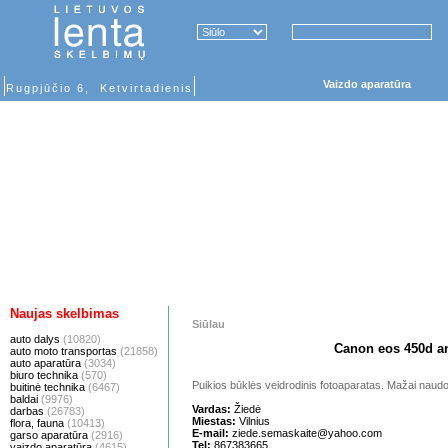
Vaizdo aparatūra
Rugpjūčio 6, Ketvirtadienis
Naujas skelbimas
Siūlau
auto dalys
(10820)
Canon eos 450d an
auto moto transportas
(21858)
auto aparatūra
(3034)
biuro technika
(570)
Puikios būklės veidrodinis fotoaparatas. Mažai naud
buitinė technika
(6467)
baldai
(9976)
Vardas:
Žiedė
darbas
(26783)
Miestas:
Vilnius
flora, fauna
(10413)
E-mail:
ziede.semaskaite@yahoo.com
garso aparatūra
(2916)
Tel:
867383665
vaizdo aparatūra
(4615)