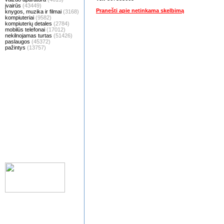
įvairūs
(43449)
Pranešti apie netinkama skelbimą
knygos, muzika ir filmai
(3168)
kompiuteriai
(9582)
kompiuterių detales
(2784)
mobilūs telefonai
(17012)
nekilnojamas turtas
(51426)
paslaugos
(45372)
pažintys
(13757)