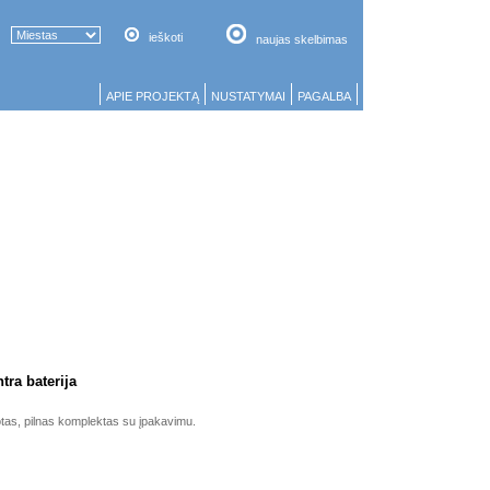
ieškoti
naujas skelbimas
APIE PROJEKTĄ
NUSTATYMAI
PAGALBA
tra baterija
otas, pilnas komplektas su įpakavimu.