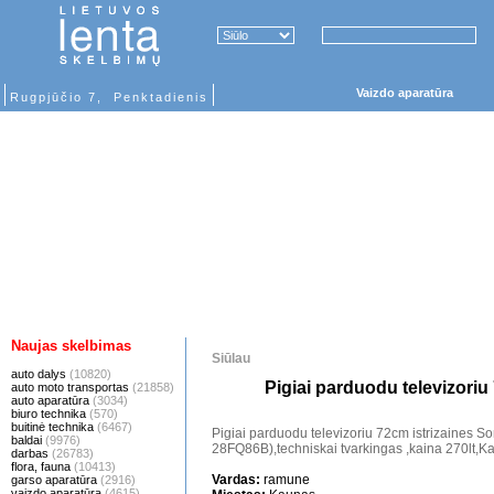
Vaizdo aparatūra
Rugpjūčio 7, Penktadienis
Naujas skelbimas
Siūlau
auto dalys
(10820)
Pigiai parduodu televizoriu
auto moto transportas
(21858)
auto aparatūra
(3034)
biuro technika
(570)
buitinė technika
(6467)
Pigiai parduodu televizoriu 72cm istrizaines So
baldai
(9976)
28FQ86B),techniskai tvarkingas ,kaina 270lt
darbas
(26783)
flora, fauna
(10413)
Vardas:
ramune
garso aparatūra
(2916)
vaizdo aparatūra
(4615)