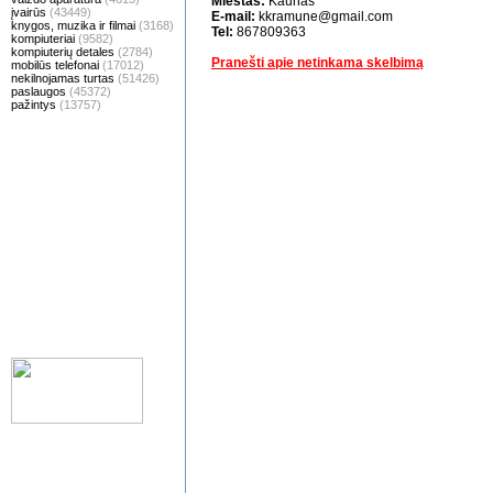
Miestas:
Kaunas
įvairūs
(43449)
E-mail:
kkramune@gmail.com
knygos, muzika ir filmai
(3168)
Tel:
867809363
kompiuteriai
(9582)
kompiuterių detales
(2784)
Pranešti apie netinkama skelbimą
mobilūs telefonai
(17012)
nekilnojamas turtas
(51426)
paslaugos
(45372)
pažintys
(13757)