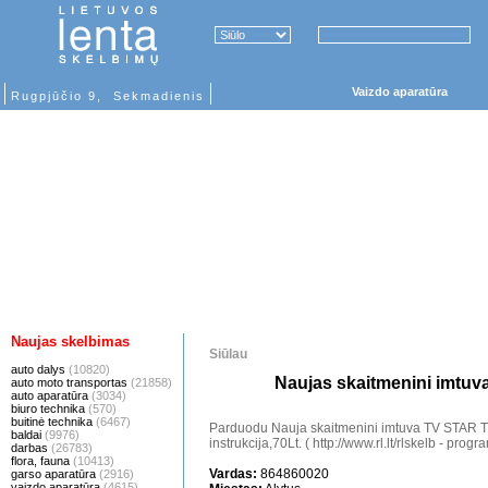
Vaizdo aparatūra
Rugpjūčio 9, Sekmadienis
Naujas skelbimas
Siūlau
auto dalys
(10820)
Naujas skaitmenini imtuva
auto moto transportas
(21858)
auto aparatūra
(3034)
biuro technika
(570)
buitinė technika
(6467)
Parduodu Nauja skaitmenini imtuva TV STAR
baldai
(9976)
instrukcija,70Lt. ( http://www.rl.lt/rlskelb - pro
darbas
(26783)
flora, fauna
(10413)
Vardas:
864860020
garso aparatūra
(2916)
vaizdo aparatūra
(4615)