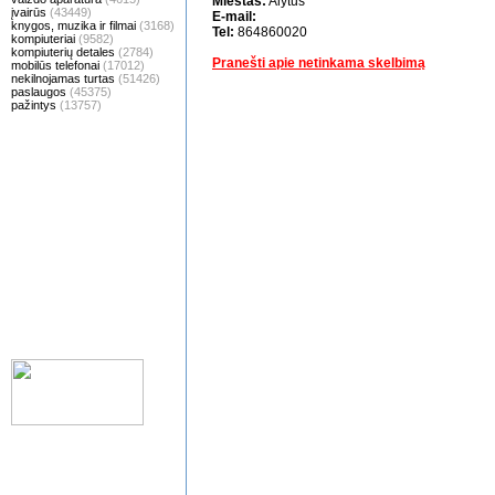
Miestas:
Alytus
įvairūs
(43449)
E-mail:
knygos, muzika ir filmai
(3168)
Tel:
864860020
kompiuteriai
(9582)
kompiuterių detales
(2784)
Pranešti apie netinkama skelbimą
mobilūs telefonai
(17012)
nekilnojamas turtas
(51426)
paslaugos
(45375)
pažintys
(13757)