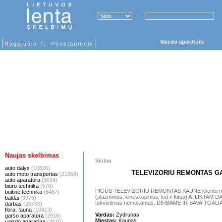
Vaizdo aparatūra
Rugpjūčio 7, Penktadienis
Naujas skelbimas
Siūlau
auto dalys
(10820)
TELEVIZORIU REMONTAS GA
auto moto transportas
(21858)
auto aparatūra
(3034)
biuro technika
(570)
PIGUS TELEVIZORIU REMONTAS KAUNE kliento namuo
buitinė technika
(6467)
(plazminius, kineskopinius, lcd ir kitus) ATLIKT
baldai
(9976)
Iskvietimas nemokamas. DIRBAME IR SAVAITGALI
darbas
(26783)
flora, fauna
(10413)
Vardas:
Zydrunas
garso aparatūra
(2916)
Miestas:
Kaunas
vaizdo aparatūra
(4615)