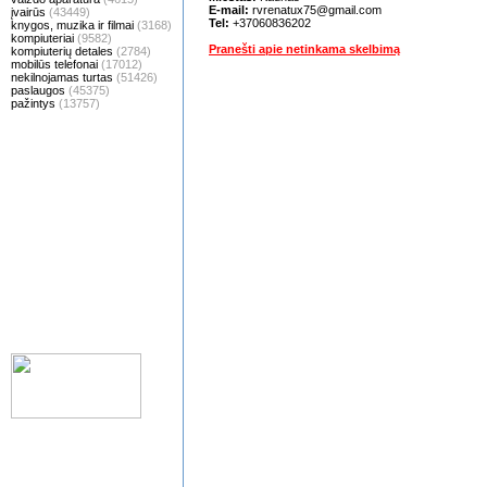
E-mail:
rvrenatux75@gmail.com
įvairūs
(43449)
Tel:
+37060836202
knygos, muzika ir filmai
(3168)
kompiuteriai
(9582)
Pranešti apie netinkama skelbimą
kompiuterių detales
(2784)
mobilūs telefonai
(17012)
nekilnojamas turtas
(51426)
paslaugos
(45375)
pažintys
(13757)