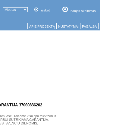
ieškoti
naujas skelbimas
APIE PROJEKTĄ
NUSTATYMAI
PAGALBA
RANTIJA 37060836202
se. Taisome visu tipu televizorius
AM DARBUI SUTEIKIAMA GARANTIJA.
AIS, SVENCIU DIENOMIS.