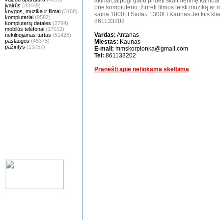
akiniai,taipogi galiu pridėti skaitmeninę kambar
įvairūs
(43449)
prie kompiuterio :žiūrėti filmus leisti muziką ar 
knygos, muzika ir filmai
(3168)
kaina 1800Lt Siūlau 1300Lt Kaunas.Jei kils klau
kompiuteriai
(9582)
861133202
kompiuterių detales
(2784)
mobilūs telefonai
(17012)
Vardas:
Antanas
nekilnojamas turtas
(51426)
paslaugos
(45375)
Miestas:
Kaunas
pažintys
(13757)
E-mail:
mmskorpionka@gmail.com
Tel:
861133202
Pranešti apie netinkama skelbimą