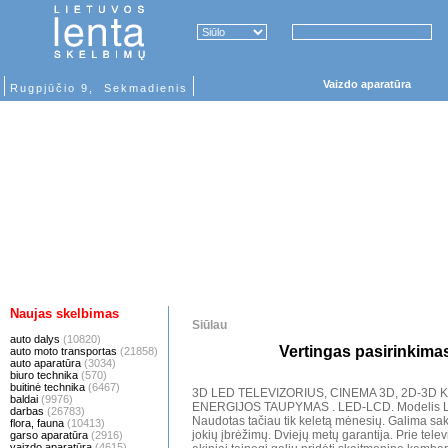
Vaizdo aparatūra
Rugpjūčio 9, Sekmadienis
Naujas skelbimas
Siūlau
auto dalys
(10820)
Vertingas pasirinkima
auto moto transportas
(21858)
auto aparatūra
(3034)
biuro technika
(570)
buitinė technika
(6467)
3D LED TELEVIZORIUS, CINEMA 3D, 2D-3
baldai
(9976)
ENERGIJOS TAUPYMAS . LED-LCD. Modelis LG
darbas
(26783)
Naudotas tačiau tik keletą mėnesių. Galima sakyt
flora, fauna
(10413)
jokių įbrėžimų. Dviejų metų garantija. Prie tele
garso aparatūra
(2916)
vaizdo aparatūra
(4615)