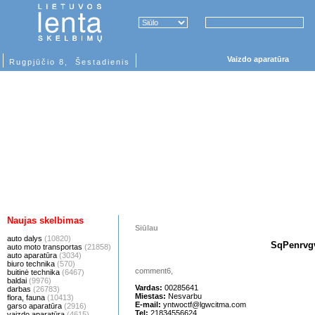
Vaizdo aparatūra
Rugpjūčio 8, Šestadienis
Naujas skelbimas
Siūlau
auto dalys
(10820)
SqPenrvg
auto moto transportas
(21858)
auto aparatūra
(3034)
biuro technika
(570)
comment6,
buitinė technika
(6467)
baldai
(9976)
Vardas:
00285641
darbas
(26783)
Miestas:
Nesvarbu
flora, fauna
(10413)
E-mail:
yntwoctf@lgwcitma.com
garso aparatūra
(2916)
Tel:
21834556624
vaizdo aparatūra
(4615)