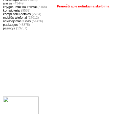
įvairūs
(43449)
Pranešti apie netinkama skelbimą
knygos, muzika ir filmai
(3168)
kompiuteriai
(9582)
kompiuterių detales
(2784)
mobilūs telefonai
(17012)
nekilnojamas turtas
(51426)
paslaugos
(45375)
pažintys
(13757)