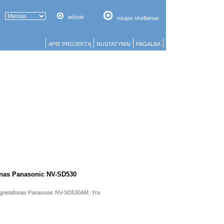
ieškoti
naujas skelbimas
APIE PROJEKTĄ
NUSTATYMAI
PAGALBA
nas Panasonic NV-SD530
agnetafonas Panasonic NV-SD530AM. Yra
.