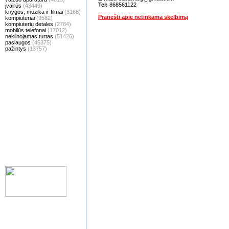
Tel:
868561122
įvairūs
(43449)
knygos, muzika ir filmai
(3168)
Pranešti apie netinkama skelbimą
kompiuteriai
(9582)
kompiuterių detales
(2784)
mobilūs telefonai
(17012)
nekilnojamas turtas
(51426)
paslaugos
(45375)
pažintys
(13757)