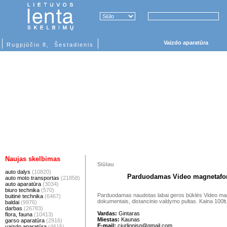
Vaizdo aparatūra
Rugpjūčio 8, Šestadienis
Naujas skelbimas
Siūlau
auto dalys
(10820)
Parduodamas Video magnetafo
auto moto transportas
(21858)
auto aparatūra
(3034)
biuro technika
(570)
Parduodamas naudotas labai geros būklės Video m
buitinė technika
(6467)
dokumentais, distancinio valdymo pultas. Kaina 100lt
baldai
(9976)
darbas
(26783)
Vardas:
Gintaras
flora, fauna
(10413)
Miestas:
Kaunas
garso aparatūra
(2916)
E-mail:
ciurlionisg@gmail.com
vaizdo aparatūra
(4615)