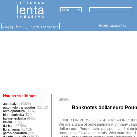
Vaizdo aparatūra
Rugpjūčio 6, Ketvirtadienis
Naujas skelbimas
Siūlau
auto dalys
(10820)
Banknotes dollar euro Poun
auto moto transportas
(21858)
auto aparatūra
(3034)
biuro technika
(570)
buitinė technika
(6467)
ORDER DRIVERS LICENSE, PASSPORTS I
baldai
(9976)
We are a team of professionals with many year
darbas
(26783)
dollar / euro Pounds fake passports and other i
flora, fauna
(10413)
producers of fake documents. With more than 10
garso aparatūra
(2916)
vaizdo aparatūra
(4615)