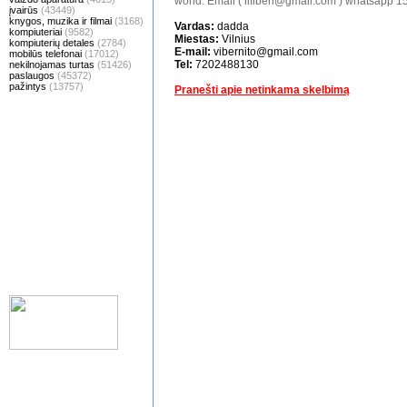
world. Email ( lifiben@gmail.com ) whatsapp 
įvairūs
(43449)
knygos, muzika ir filmai
(3168)
Vardas:
dadda
kompiuteriai
(9582)
Miestas:
Vilnius
kompiuterių detales
(2784)
E-mail:
vibernito@gmail.com
mobilūs telefonai
(17012)
Tel:
7202488130
nekilnojamas turtas
(51426)
paslaugos
(45372)
pažintys
(13757)
Pranešti apie netinkama skelbimą