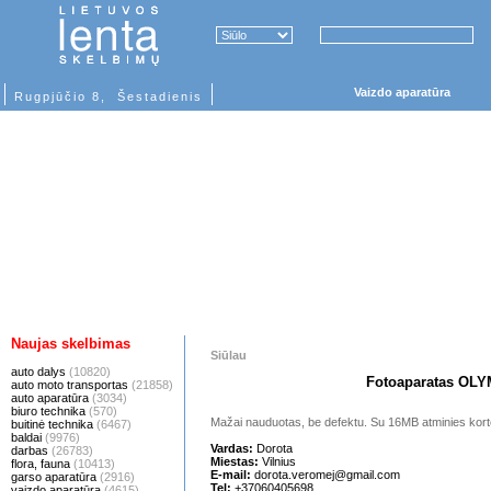
Vaizdo aparatūra
Rugpjūčio 8, Šestadienis
Naujas skelbimas
Siūlau
auto dalys
(10820)
Fotoaparatas OLY
auto moto transportas
(21858)
auto aparatūra
(3034)
biuro technika
(570)
Mažai nauduotas, be defektu. Su 16MB atminies kortelė
buitinė technika
(6467)
baldai
(9976)
Vardas:
Dorota
darbas
(26783)
Miestas:
Vilnius
flora, fauna
(10413)
E-mail:
dorota.veromej@gmail.com
garso aparatūra
(2916)
Tel:
+37060405698
vaizdo aparatūra
(4615)