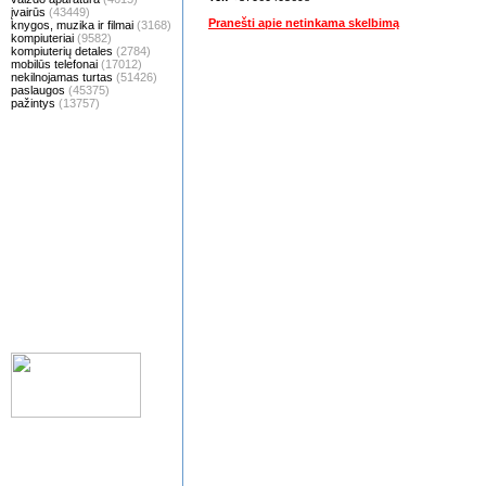
įvairūs
(43449)
Pranešti apie netinkama skelbimą
knygos, muzika ir filmai
(3168)
kompiuteriai
(9582)
kompiuterių detales
(2784)
mobilūs telefonai
(17012)
nekilnojamas turtas
(51426)
paslaugos
(45375)
pažintys
(13757)