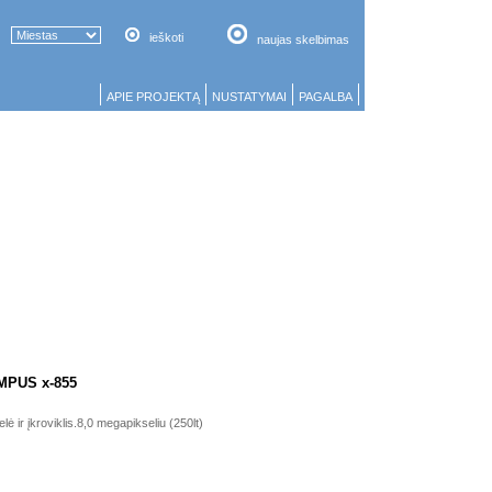
ieškoti
naujas skelbimas
APIE PROJEKTĄ
NUSTATYMAI
PAGALBA
MPUS x-855
 ir įkroviklis.8,0 megapikseliu (250lt)