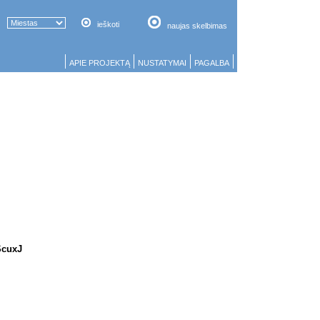
ieškoti
naujas skelbimas
APIE PROJEKTĄ
NUSTATYMAI
PAGALBA
cuxJ