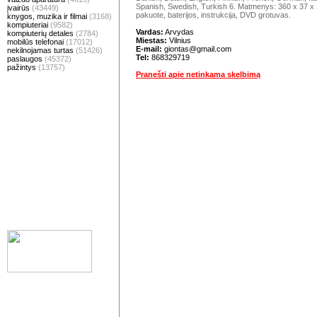
Spanish, Swedish, Turkish 6. Matmenys: 360 x 37 x 2
įvairūs
(43449)
pakuote, baterijos, instrukcija, DVD grotuvas.
knygos, muzika ir filmai
(3168)
kompiuteriai
(9582)
Vardas:
Arvydas
kompiuterių detales
(2784)
Miestas:
Vilnius
mobilūs telefonai
(17012)
E-mail:
giontas@gmail.com
nekilnojamas turtas
(51426)
Tel:
868329719
paslaugos
(45372)
pažintys
(13757)
Pranešti apie netinkama skelbimą