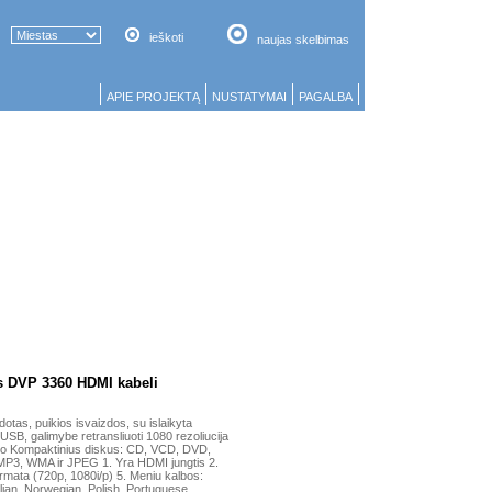
ieškoti
naujas skelbimas
APIE PROJEKTĄ
NUSTATYMAI
PAGALBA
s DVP 3360 HDMI kabeli
as, puikios isvaizdos, su islaikyta
 USB, galimybe retransliuoti 1080 rezoliucija
aito Kompaktinius diskus: CD, VCD, DVD,
P3, WMA ir JPEG 1. Yra HDMI jungtis 2.
rmata (720p, 1080i/p) 5. Meniu kalbos:
lian, Norwegian, Polish, Portuguese,