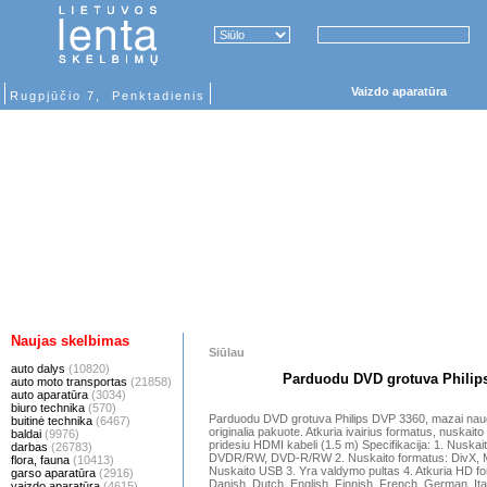
Vaizdo aparatūra
Rugpjūčio 7, Penktadienis
Naujas skelbimas
Siūlau
auto dalys
(10820)
Parduodu DVD grotuva Philip
auto moto transportas
(21858)
auto aparatūra
(3034)
biuro technika
(570)
Parduodu DVD grotuva Philips DVP 3360, mazai naudot
buitinė technika
(6467)
originalia pakuote. Atkuria ivairius formatus, nuskaito
baldai
(9976)
pridesiu HDMI kabeli (1.5 m) Specifikacija: 1. Nusk
darbas
(26783)
DVDR/RW, DVD-R/RW 2. Nuskaito formatus: DivX, M
flora, fauna
(10413)
Nuskaito USB 3. Yra valdymo pultas 4. Atkuria HD fo
garso aparatūra
(2916)
Danish, Dutch, English, Finnish, French, German, Ita
vaizdo aparatūra
(4615)