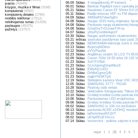
06.09 Siūlau
4 megapikeslių IP kamera
įvairūs
(43449)
06.01 Siūlau
Bankas Papildyti savo sąskaitą pa
knygos, muzika ir filmai
(3168)
05.21 Siūlau
Naudotas Canon EF 50mm f14 
kompiuteriai
(9582)
05.11 Siūlau
Radijo imtuvas VEF su FM diapa
kompiuterių detales
(2784)
04.09 Siūlau
XMWafHOVawSgKn
mobilūs telefonai
(17012)
04.08 Siūlau
Naujas 2015 metų originalus Sjc
nekilnojamas turtas
(51426)
04.08 Siūlau
Parduodu naują skaitmeninį fotoapa
paslaugos
(45375)
04.08 Siūlau
GmqGtsTrOLkawTnFvp
pažintys
(13757)
04.07 Siūlau
yKtuPyGeWeAqezF
03.30 Siūlau
Naujas antžeminės skaitmeninės T
03.21 Ieškau
paskolos pasiūlymas tarp ypač 
03.19 Siūlau
NEMOKAMA televizija Jums ir Jūs
03.13 Siūlau
BzjoryqNIDitxe
03.12 Siūlau
pVVxPquAie
02.23 Siūlau
Angliškas skaitm 32 LCD TV B
02.09 Siūlau
Canon 700d 18-55 arba 18-135 V
01.23 Siūlau
XxFtTtYBdI
01.23 Siūlau
GLhJqtxkgDmpIMezE
01.23 Siūlau
EWxKlZcvED
01.23 Siūlau
DrMluGgmzQiN
01.23 Siūlau
mgjbYHDtKTpS
12.19 Siūlau
Stebejimo kamera Visar VSC 401
12.05 Siūlau
SAMSUNG ST77 - PIGIAI
10.28 Siūlau
Paskolų siūlo rimtas
10.22 Siūlau
Veidrodinis fotoaparatas "Nikon 
10.10 Siūlau
Greitieji kreditai Greita paskola i
10.06 Siūlau
Parduodamas LED projektorius
09.06 Siūlau
Greitas kreditas Greita paskola P
09.02 Siūlau
SAMSUNG tv 106 cm istrižaines
08.13 Siūlau
parduodu ACER x243HQ monitori
08.10 Siūlau
taRomrbwuRXJjVT
08.02 Siūlau
uEXpREcjFXXcxz
07.14 Siūlau
Inoservice - puikios valymo ir t
atgal
1
2
[
3
]
4
5
6
7