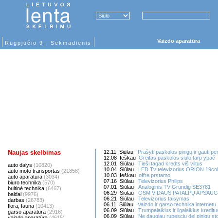
Vaizdo aparatūra
Rugpjūčio 9, Sekmadienis
Naujas skelbimas
12.11 Siūlau
Prašyti paskolos pinigų ir gauti p
12.08 Ieškau
Greitas paskolos siūlo tarp ypač
12.01 Siūlau
Tieši tagad kredts viš viltus
auto dalys
(10820)
10.04 Siūlau
LED Tv televizorius ORION 19col
auto moto transportas
(21858)
10.03 Ieškau
offre prstamo
auto aparatūra
(3034)
07.16 Siūlau
Televizorius Philips
biuro technika
(570)
07.01 Siūlau
Analoginis TV Grundig SE3781
buitinė technika
(6467)
06.29 Siūlau
GSM VIDAUS PATALPŲ APSAU
baldai
(9976)
06.21 Siūlau
Televizorius taisymas
darbas
(26783)
06.11 Siūlau
Vaizdo ir garso technika internetu
flora, fauna
(10413)
06.09 Siūlau
Trumpalaikius ir ilgalaikius kreditu
garso aparatūra
(2916)
06.09 Siūlau
Ne daugiau rupesciu del pinigu s
vaizdo aparatūra
(4615)