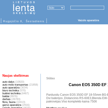
Vaizdo aparatūra
Rugpjūčio 8, Šestadienis
Naujas skelbimas
Siūlau
auto dalys
(10820)
Canon EOS 350D EF
auto moto transportas
(21858)
auto aparatūra
(3034)
biuro technika
(570)
buitinė technika
(6467)
Parduodu Canon EOS 350D EF 18-55mm BG-E3
baldai
(9976)
Dvi baterijos ,Distancinis RS-60E3,Blenda EW-
darbas
(26783)
pakrovėjas.Viso komplekto kaina 750lt
flora, fauna
(10413)
garso aparatūra
(2916)
vaizdo aparatūra
(4615)