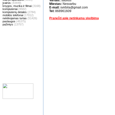
Vardas:
saulius
įvairūs
(43449)
Miestas:
Nesvarbu
knygos, muzika ir filmai
(3168)
E-mail:
svirbila@gmail.com
kompiuteriai
(9582)
Tel:
868961609
kompiuterių detales
(2784)
mobilūs telefonai
(17012)
Pranešti apie netinkama skelbimą
nekilnojamas turtas
(51426)
paslaugos
(45375)
pažintys
(13757)