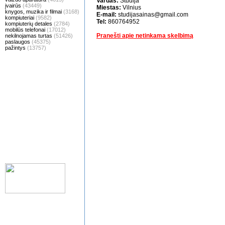
Vardas:
Studija
įvairūs
(43449)
Miestas:
Vilnius
knygos, muzika ir filmai
(3168)
E-mail:
studijasainas@gmail.com
kompiuteriai
(9582)
Tel:
860764952
kompiuterių detales
(2784)
mobilūs telefonai
(17012)
Pranešti apie netinkama skelbimą
nekilnojamas turtas
(51426)
paslaugos
(45375)
pažintys
(13757)