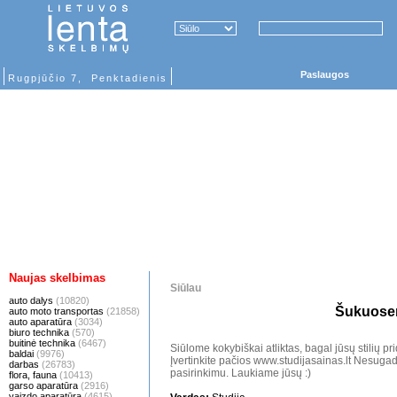
Paslaugos
Rugpjūčio 7, Penktadienis
Naujas skelbimas
Siūlau
auto dalys
(10820)
Šukuose
auto moto transportas
(21858)
auto aparatūra
(3034)
biuro technika
(570)
buitinė technika
(6467)
Siūlome kokybiškai atliktas, bagal jūsų stilių p
baldai
(9976)
Įvertinkite pačios www.studijasainas.lt Nesugad
darbas
(26783)
pasirinkimu. Laukiame jūsų :)
flora, fauna
(10413)
garso aparatūra
(2916)
vaizdo aparatūra
(4615)