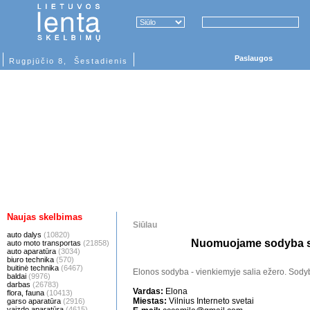
Paslaugos
Rugpjūčio 8, Šestadienis
Naujas skelbimas
Siūlau
auto dalys
(10820)
Nuomuojame sodyba sve
auto moto transportas
(21858)
auto aparatūra
(3034)
biuro technika
(570)
buitinė technika
(6467)
Elonos sodyba - vienkiemyje salia ežero. Sodyb
baldai
(9976)
darbas
(26783)
Vardas:
Elona
flora, fauna
(10413)
Miestas:
Vilnius Interneto svetai
garso aparatūra
(2916)
vaizdo aparatūra
(4615)