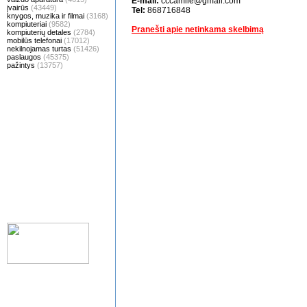
E-mail:
cccamile@gmail.com
įvairūs
(43449)
Tel:
868716848
knygos, muzika ir filmai
(3168)
kompiuteriai
(9582)
Pranešti apie netinkama skelbimą
kompiuterių detales
(2784)
mobilūs telefonai
(17012)
nekilnojamas turtas
(51426)
paslaugos
(45375)
pažintys
(13757)