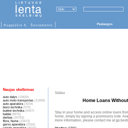
Paslaugos
Rugpjūčio 8, Šestadienis
Naujas skelbimas
Siūlau
auto dalys
(10820)
Home Loans Withou
auto moto transportas
(21858)
auto aparatūra
(3034)
biuro technika
(570)
buitinė technika
(6467)
Stay in your home and access online loans from
baldai
(9976)
home, simply by signing a promissory note. Av
darbas
(26783)
more information, please contact me at gp.be
flora, fauna
(10413)
garso aparatūra
(2916)
vaizdo aparatūra
(4615)