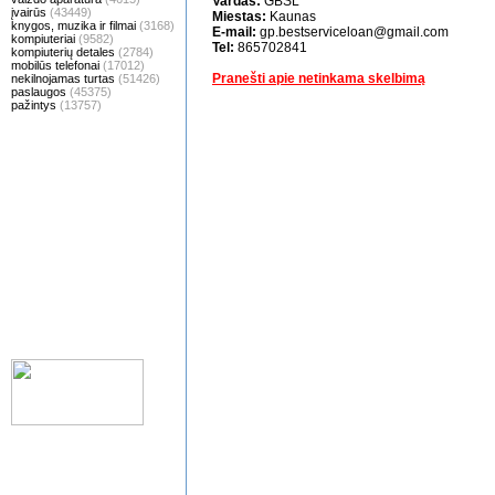
Vardas:
GBSL
įvairūs
(43449)
Miestas:
Kaunas
knygos, muzika ir filmai
(3168)
E-mail:
gp.bestserviceloan@gmail.com
kompiuteriai
(9582)
Tel:
865702841
kompiuterių detales
(2784)
mobilūs telefonai
(17012)
Pranešti apie netinkama skelbimą
nekilnojamas turtas
(51426)
paslaugos
(45375)
pažintys
(13757)