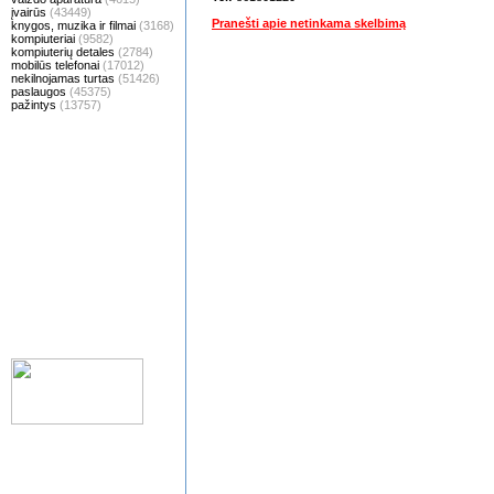
įvairūs
(43449)
Pranešti apie netinkama skelbimą
knygos, muzika ir filmai
(3168)
kompiuteriai
(9582)
kompiuterių detales
(2784)
mobilūs telefonai
(17012)
nekilnojamas turtas
(51426)
paslaugos
(45375)
pažintys
(13757)