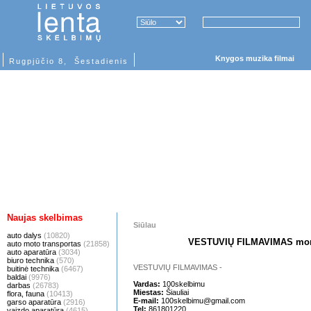
Knygos muzika filmai
Rugpjūčio 8, Šestadienis
Naujas skelbimas
Siūlau
auto dalys
(10820)
VESTUVIŲ FILMAVIMAS mon
auto moto transportas
(21858)
auto aparatūra
(3034)
biuro technika
(570)
VESTUVIŲ FILMAVIMAS -
buitinė technika
(6467)
baldai
(9976)
Vardas:
100skelbimu
darbas
(26783)
Miestas:
Šiauliai
flora, fauna
(10413)
E-mail:
100skelbimu@gmail.com
garso aparatūra
(2916)
Tel:
861801220
vaizdo aparatūra
(4615)