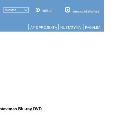
ieškoti
naujas skelbimas
APIE PROJEKTĄ
NUSTATYMAI
PAGALBA
tavimas Blu-ray DVD