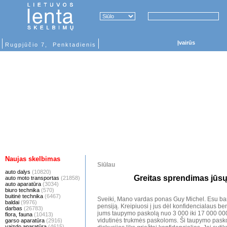
Įvairūs
Rugpjūčio 7, Penktadienis
Naujas skelbimas
Siūlau
auto dalys
(10820)
Greitas sprendimas jūs
auto moto transportas
(21858)
auto aparatūra
(3034)
biuro technika
(570)
buitinė technika
(6467)
Sveiki, Mano vardas ponas Guy Michel. Esu ban
baldai
(9976)
pensiją. Kreipiuosi į jus dėl konfidencialaus be
darbas
(26783)
jums taupymo paskolą nuo 3 000 iki 17 000 000
flora, fauna
(10413)
vidutinės trukmės paskoloms. Ši taupymo pasko
garso aparatūra
(2916)
vaizdo aparatūra
(4615)