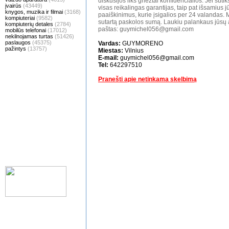
diskusijos liks griežtai konfidencialios. Jei sut
įvairūs
(43449)
visas reikalingas garantijas, taip pat išsamius
knygos, muzika ir filmai
(3168)
paaiškinimus, kurie įsigalios per 24 valandas. 
kompiuteriai
(9582)
sutartą paskolos sumą. Laukiu palankaus jūsų
kompiuterių detales
(2784)
paštas: guymichel056@gmail.com
mobilūs telefonai
(17012)
nekilnojamas turtas
(51426)
paslaugos
(45375)
Vardas:
GUYMORENO
pažintys
(13757)
Miestas:
Vilnius
E-mail:
guymichel056@gmail.com
Tel:
642297510
Pranešti apie netinkama skelbimą