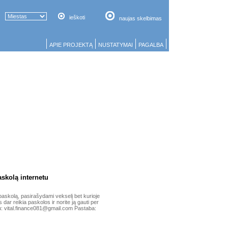
ieškoti
naujas skelbimas
APIE PROJEKTĄ
NUSTATYMAI
PAGALBA
askolą internetu
ų paskolą, pasirašydami vekselį bet kurioje
 dar reikia paskolos ir norite ją gauti per
u: vital.finance081@gmail.com Pastaba: