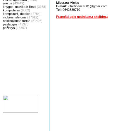
Miestas:
Vilnius
įvairūs
(43449)
E-mail:
vital.finance081@gmail.com
knygos, muzika ir filmai
(3168)
Tel:
0642589710
kompiuteriai
(9582)
kompiuterių detales
(2784)
Pranešti apie netinkama skelbimą
mobilūs telefonai
(17012)
nekilnojamas turtas
(51426)
paslaugos
(45375)
pažintys
(13757)