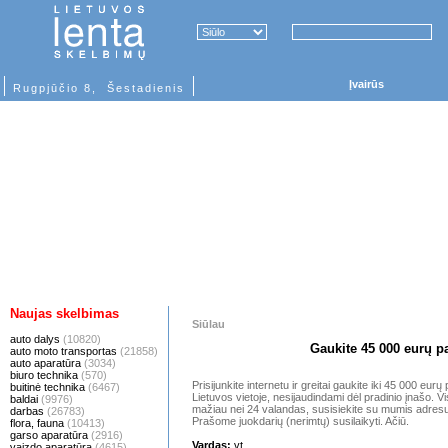
Įvairūs
Rugpjūčio 8, Šestadienis
Naujas skelbimas
Siūlau
auto dalys
(10820)
Gaukite 45 000 eurų p
auto moto transportas
(21858)
auto aparatūra
(3034)
biuro technika
(570)
Prisijunkite internetu ir greitai gaukite iki 45 000 eur
buitinė technika
(6467)
Lietuvos vietoje, nesijaudindami dėl pradinio įnašo. Vis
baldai
(9976)
mažiau nei 24 valandas, susisiekite su mumis adres
darbas
(26783)
Prašome juokdarių (nerimtų) susilaikyti. Ačiū.
flora, fauna
(10413)
garso aparatūra
(2916)
Vardas:
vt
vaizdo aparatūra
(4615)