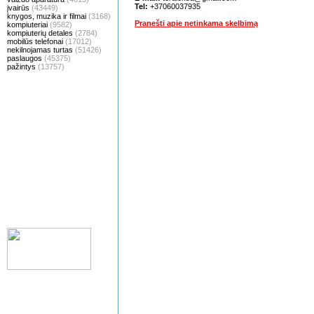
Tel:
+37060037935
įvairūs
(43449)
knygos, muzika ir filmai
(3168)
Pranešti apie netinkama skelbimą
kompiuteriai
(9582)
kompiuterių detales
(2784)
mobilūs telefonai
(17012)
nekilnojamas turtas
(51426)
paslaugos
(45375)
pažintys
(13757)