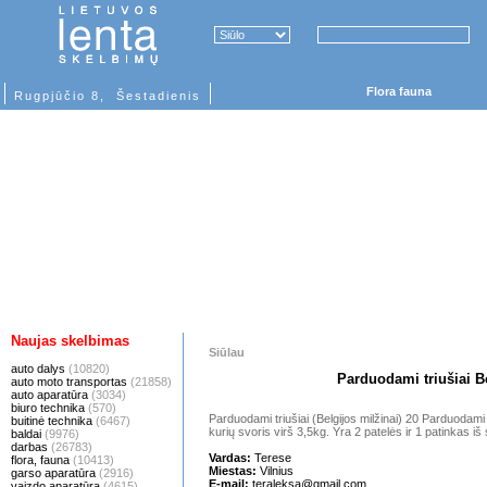
Flora fauna
Rugpjūčio 8, Šestadienis
Naujas skelbimas
Siūlau
auto dalys
(10820)
Parduodami triušiai Be
auto moto transportas
(21858)
auto aparatūra
(3034)
biuro technika
(570)
Parduodami triušiai (Belgijos milžinai) 20 Parduodami 
buitinė technika
(6467)
kurių svoris virš 3,5kg. Yra 2 patelės ir 1 patinkas iš
baldai
(9976)
darbas
(26783)
Vardas:
Terese
flora, fauna
(10413)
Miestas:
Vilnius
garso aparatūra
(2916)
E-mail:
teraleksa@gmail.com
vaizdo aparatūra
(4615)