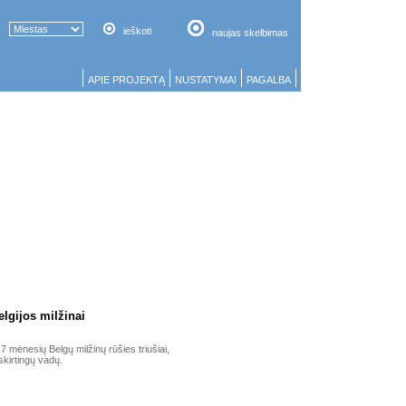
ieškoti
naujas skelbimas
APIE PROJEKTĄ
NUSTATYMAI
PAGALBA
lgijos milžinai
7 mėnesių Belgų milžinų rūšies triušiai,
 skirtingų vadų.