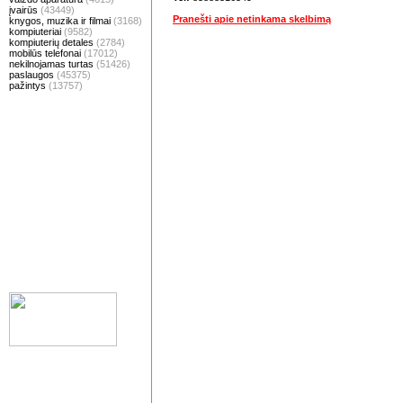
įvairūs
(43449)
Pranešti apie netinkama skelbimą
knygos, muzika ir filmai
(3168)
kompiuteriai
(9582)
kompiuterių detales
(2784)
mobilūs telefonai
(17012)
nekilnojamas turtas
(51426)
paslaugos
(45375)
pažintys
(13757)