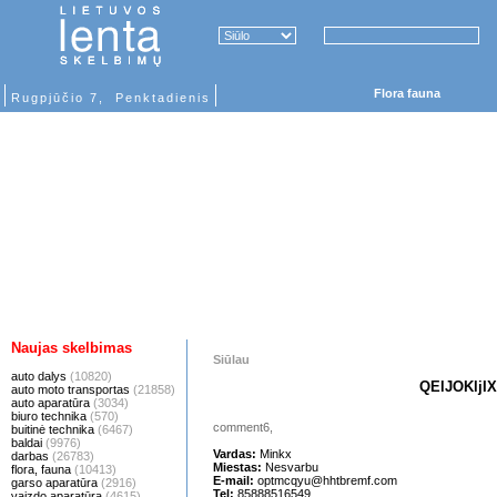
Flora fauna
Rugpjūčio 7, Penktadienis
Naujas skelbimas
Siūlau
auto dalys
(10820)
QElJOKljI
auto moto transportas
(21858)
auto aparatūra
(3034)
biuro technika
(570)
comment6,
buitinė technika
(6467)
baldai
(9976)
Vardas:
Minkx
darbas
(26783)
Miestas:
Nesvarbu
flora, fauna
(10413)
E-mail:
optmcqyu@hhtbremf.com
garso aparatūra
(2916)
Tel:
85888516549
vaizdo aparatūra
(4615)