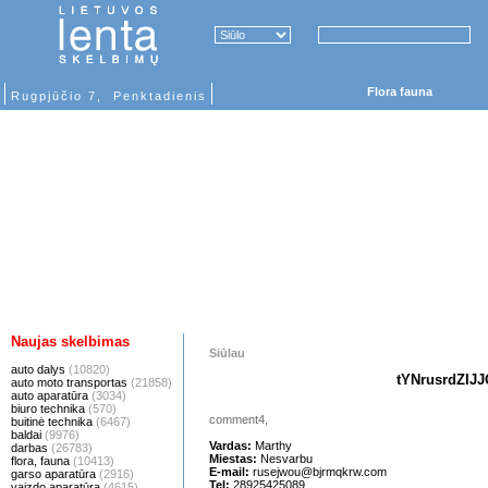
Flora fauna
Rugpjūčio 7, Penktadienis
Naujas skelbimas
Siūlau
auto dalys
(10820)
tYNrusrdZIJ
auto moto transportas
(21858)
auto aparatūra
(3034)
biuro technika
(570)
comment4,
buitinė technika
(6467)
baldai
(9976)
Vardas:
Marthy
darbas
(26783)
Miestas:
Nesvarbu
flora, fauna
(10413)
E-mail:
rusejwou@bjrmqkrw.com
garso aparatūra
(2916)
Tel:
28925425089
vaizdo aparatūra
(4615)