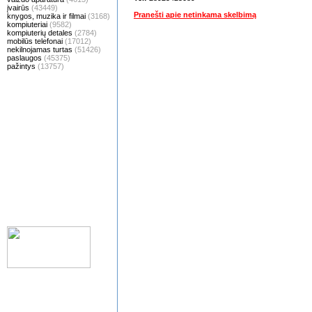
įvairūs
(43449)
Pranešti apie netinkama skelbimą
knygos, muzika ir filmai
(3168)
kompiuteriai
(9582)
kompiuterių detales
(2784)
mobilūs telefonai
(17012)
nekilnojamas turtas
(51426)
paslaugos
(45375)
pažintys
(13757)